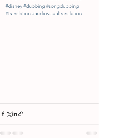
#disney
#dubbing
#songdubbing
#translation
#audiovisualtranslation