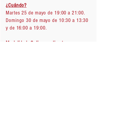
¿Cuándo?
Martes 25 de mayo de 19:00 a 21:00.
Domingo 30 de mayo de 10:30 a 13:30
y de 16:00 a 19:00.
Modalidad: Online en directo.
Inscripción:
Escribe a
doblaje@saunders.es
para
informarte de los descuentos
disponibles.
Se entregará un diploma de
aprovechamiento al finalizar el curso.
Los participantes deben asistir al 70 %
de las sesiones en directo y entregar
como mínimo una tarea obligatoria para
obtener el diploma. Todas las sesiones