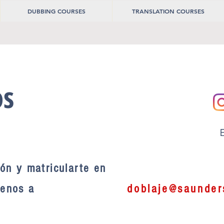
DUBBING COURSES
TRANSLATION COURSES
os
E
ión y matricularte en
s, escríbenos a
doblaje@saunder