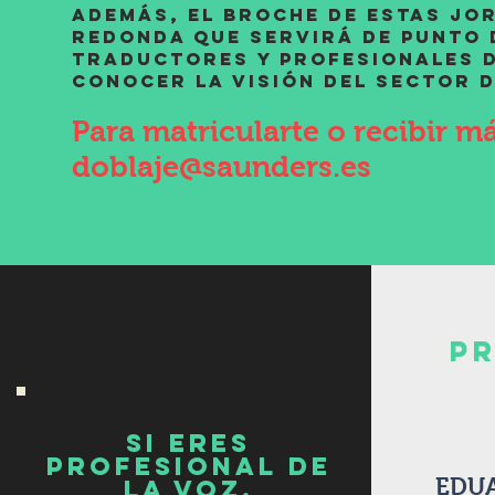
Además, el broche de estas jo
redonda que servirá de punto 
TRADUCTORES Y profesionales d
conocer la visión del sector d
Para matricularte o recibir m
doblaje@saunders.es
p
SI ERES
PROFESIONAL DE
EDU
LA VOZ,