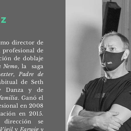
ez
como director de
a profesional de
ción de doblaje
a Nemo
, la saga
exter
,
Padre de
abitual de Seth
ny Danza y de
familia
. Ganó el
esional en 2008
ación en 2015.
 dirección se
Vigil
y
Earwig y