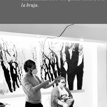
la bruja
.