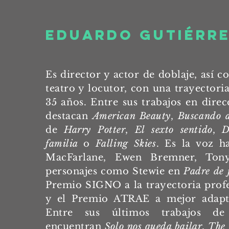
eduardo gutiérr
Es director y actor de doblaje, así 
teatro y locutor, con una trayectori
35 años. Entre sus trabajos en direc
destacan
American Beauty
,
Buscando 
de
Harry Potter
,
El sexto sentido
,
D
familia
o
Falling Skies
. Es la voz h
MacFarlane, Ewen Bremner, To
personajes como Stewie en
Padre de 
Premio SIGNO a la trayectoria prof
y el Premio ATRAE a mejor adapt
Entre sus últimos trabajos de
encuentran
Solo nos queda bailar
,
The 