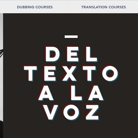
DUBBING COURSES
TRANSLATION COURSES
del
texto
a la
voz