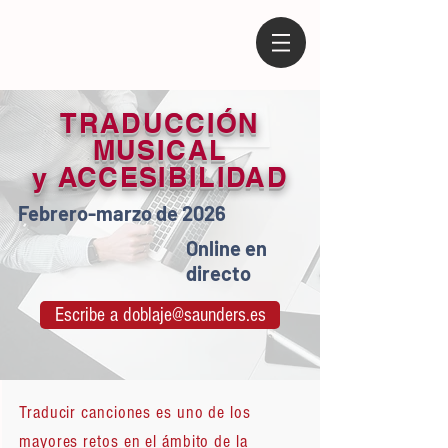
TRADUCCIÓN
MUSICAL
y ACCESIBILIDAD
Febrero-marzo de 2026
Online en
directo
Escribe a doblaje@saunders.es
Traducir canciones es uno de los
mayores retos en el ámbito de la