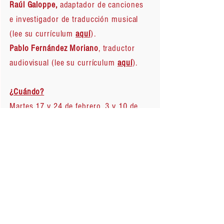
Raúl Galoppe,
adaptador de canciones
e investigador de traducción musical
(lee su currículum
aquí
).
Pablo Fernández Moriano
, traductor
audiovisual (lee su currículum
aquí
).
¿Cuándo?
Martes 17 y 24 de febrero, 3 y 10 de
marzo de 19:30 a 21:30.
Modalidad: Online.
Inscripción:
Escribe a
doblaje@saunders.es
para
informarte de los descuentos
disponibles.