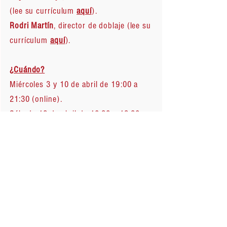
(lee su currículum
aquí
).
Rodri Martín
, director de doblaje (lee su
currículum
aquí
).
¿Cuándo?
Miércoles 3 y 10 de abril de 19:00 a
21:30 (online).
Sábado 13 de abril de 10:30 a 13:30
(online o presencial).
Modalidad: Online y presencial.
Inscripción:
Escribe a
doblaje@saunders.es
para
informarte de los descuentos