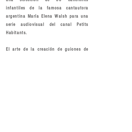
infantiles de la famosa cantautora
argentina María Elena Walsh para una
serie audiovisual del canal Petits
Habitants.
El arte de la creación de guiones de
audiodescripción, AD, se ha convertido
en su nueva pasión. Ya ha realizado
diferentes trabajos para varios
estudios de doblaje, entre los cuales
podemos mencionar la película para
cine
Hombre Lobo
, de Universal.
CURSOS