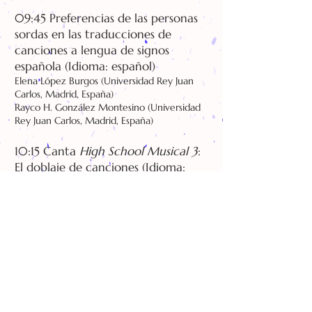
09:45 Preferencias de las personas
sordas en las traducciones de
canciones a lengua de signos
española (Idioma: español)
Elena López Burgos (Universidad Rey Juan
Carlos, Madrid, España)
Rayco H. González Montesino
(Universidad
Rey Juan Carlos, Madrid, España)
10:15 Canta
High School Musical 3
:
El doblaje de canciones (Idioma:
español)
Julia Elvira Morcilo, Ana Rodríguez
Domínguez (Universidad de Granada,
España)
10:45 Sentido, rima y musicalidad.
Una propuesta de traducción del
musical
Miss Saigon
(Idioma:
español)