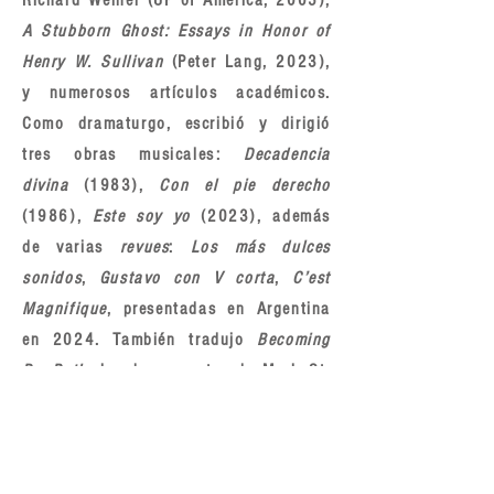
Richard Weiner (UP of America, 2005),
A Stubborn Ghost: Essays in Honor of
Henry W. Sullivan
(Peter Lang, 2023),
y numerosos artículos académicos.
Como dramaturgo, escribió y dirigió
tres obras musicales:
Decadencia
divina
(1983),
Con el pie derecho
(1986),
Este soy yo
(2023), además
de varias
revues
:
Los más dulces
sonidos
,
Gustavo con V corta
,
C’est
Magnifique
, presentadas en Argentina
en 2024. También tradujo
Becoming
Dr. Ruth
, la obra maestra de Mark St.
Germain. Actualmente trabaja en otro
proyecto teatral y de audiodescripción.