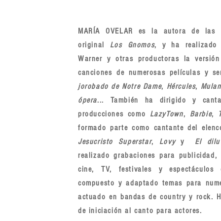
MARÍA OVELAR es la autora de las l
original
Los Gnomos
, y ha realizado
Warner y otras productoras la versión
canciones de numerosas películas y ser
jorobado de Notre Dame
,
Hércules
,
Mula
ópera
... También ha dirigido y can
producciones como
LazyTown
,
Barbie
,
formado parte como cantante del elenc
Jesucristo Superstar
,
Lovy
y
El dil
realizado grabaciones para publicidad,
cine, TV, festivales y espectáculos
compuesto y adaptado temas para nume
actuado en bandas de country y rock. H
de iniciación al canto para actores.