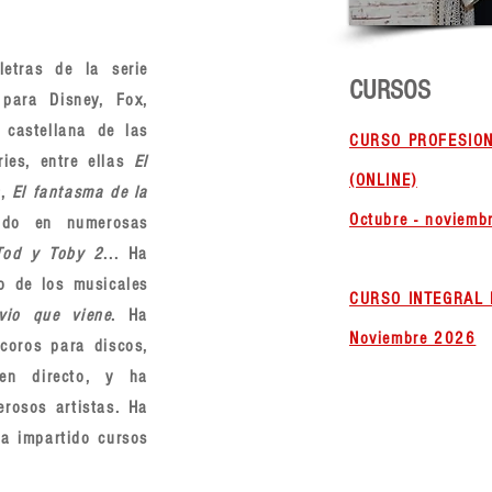
etras de la serie
CURSOS
 para Disney, Fox,
 castellana de las
CURSO PROFESION
ies, entre ellas
El
(ONLINE)
n
,
El fantasma de la
Octubre - noviemb
tado en numerosas
Tod y Toby 2
... Ha
o de los musicales
CURSO INTEGRAL 
uvio que viene
. Ha
Noviembre 2026
 coros para discos,
 en directo, y ha
rosos artistas. Ha
a impartido cursos