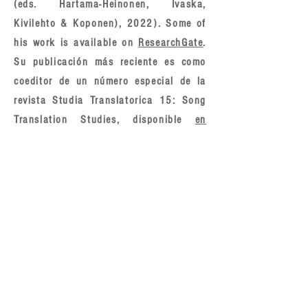
(eds. Hartama-Heinonen, Ivaska,
Kivilehto & Koponen), 2022). Some of
his work is available on
ResearchGate
.
Su publicación más reciente es como
coeditor de un número especial de la
revista Studia Translatorica 15: Song
Translation Studies, disponible
en
línea
.
Como traductor de canciones, antes de
iniciar su carrera académica en
Finlandia, tradujo al sueco musicales
como
El mago de Oz
y
Cabaret
.
Recientemente, ha traducido canciones
infantiles finlandesas al sueco y en la
actualidad está trabajando en una