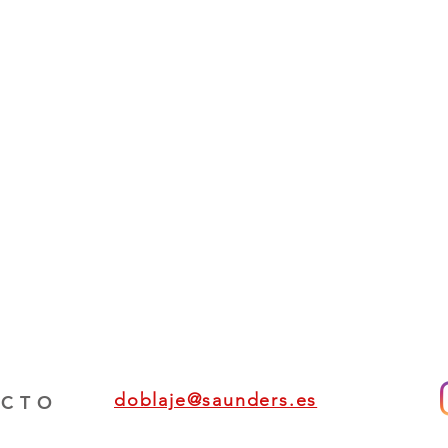
doblaje@saunders.es
ACTO