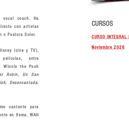
y vocal coach. Ha
CURSOS
irecto con artistas
n o Pastora Soler.
CURSO INTEGRAL 
Noviembre 2026
isney (cine y TV),
lículas, entre
), Winnie the Pooh
er Robin
,
Un San
ish
,
Desencantada
,
omo cantante para
dente en Ifema, WAH