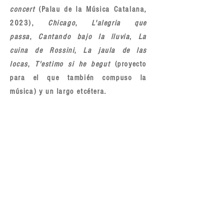
concert
(Palau de la Música Catalana,
2023),
Chicago
,
L'alegria que
passa
,
Cantando bajo la lluvia
,
La
cuina de Rossini
,
La jaula de las
locas
,
T'estimo si he begut
(proyecto
para el que también compuso la
música) y un largo etcétera.
CURSOS
II CURSO INTERNACIONAL DE TRADUCCIÓN
CANTABLE PARA MUSICALES (ONLINE)
Junio 2026