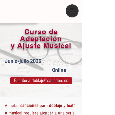
Curso de
Adaptación
y Ajuste Musical
Junio-julio 2026
Online
Escribe a doblaje@saunders.es
Adaptar
canciones
para
doblaje
y
teatr
o musical
requiere atender a una serie