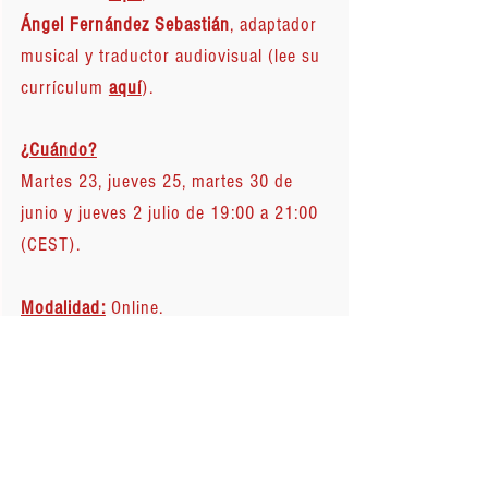
Ángel Fernández Sebastián
, adaptador
musical y traductor audiovisual (lee su
currículum
aquí
).
¿Cuándo?
Martes 23, jueves 25, martes 30 de
junio y jueves 2 julio de 19:00 a 21:00
(CEST).
Modalidad:
Online.
Inscripción:
Escribe a
doblaje@saunders.es
para
informarte de los descuentos
disponibles.