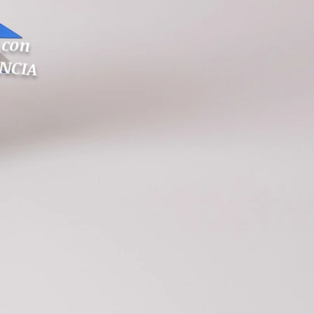
 con
NCIA