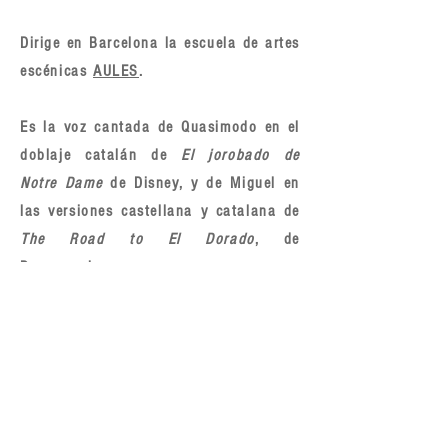
Dirige en Barcelona la escuela de artes
escénicas
AULES
.
Es la voz cantada de Quasimodo en el
doblaje catalán de
El jorobado de
Notre Dame
de Disney, y de Miguel en
las versiones castellana y catalana de
The Road to El Dorado
, de
Dreamworks.
CURSOS
EL HUMOR Y LOS TÍTULOS EN LA ADAPTACIÓN
DE CANCIONES (ONLINE)