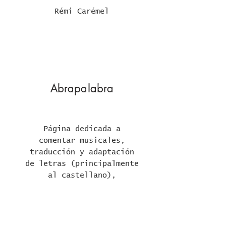
Rémi Carémel
Abrapalabra
Página dedicada a
comentar musicales,
traducción y adaptación
de letras (principalmente
al castellano),
películas… y todo aquello
que vaya surgiendo y esté
relacionado con la vida
secreta de las palabras.